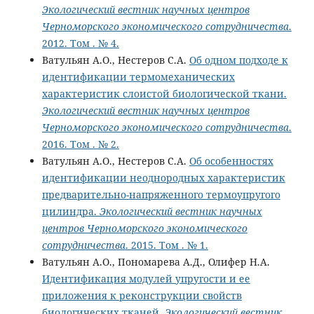
Экологический вестник научных центров
Черноморского экономического сотрудничества
.
2012. Том . № 4.
Ватульян А.О., Нестеров С.А.
Об одном подходе к
идентификации термомеханических
характеристик слоистой биологической ткани.
Экологический вестник научных центров
Черноморского экономического сотрудничества
.
2016. Том . № 2.
Ватульян А.О., Нестеров С.А.
Об особенностях
идентификации неоднородных характеристик
предварительно-напряженного термоупругого
цилиндра.
Экологический вестник научных
центров Черноморского экономического
сотрудничества
. 2015. Том . № 1.
Ватульян А.О., Пономарева А.Д., Олифер Н.А.
Идентификация модулей упругости и ее
приложения к реконструкции свойств
биологических тканей.
Экологический вестник