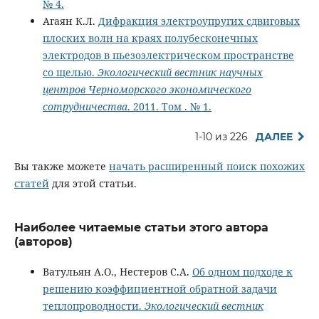
№ 4.
Агаян К.Л.
Дифракция электроупругих сдвиговых
плоских волн на краях полубесконечных
электродов в пьезоэлектрическом пространстве
со щелью.
Экологический вестник научных
центров Черноморского экономического
сотрудничества
. 2011. Том . № 1.
1-10 из 226
ДАЛЕЕ
Вы также можете
начать расширенный поиск похожих
статей
для этой статьи.
Наиболее читаемые статьи этого автора
(авторов)
Ватульян А.О., Нестеров С.А.
Об одном подходе к
решению коэффициентной обратной задачи
теплопроводности.
Экологический вестник