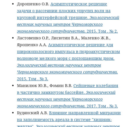
Дорошенко О.В.
Асимптотическое решение
задачи о рассеянии плоских упругих волн на
круговой интерфейсной трещине.
Экологический
вестник научных центров Черноморского
экономического сотрудничества
. 2015. Том . № 2.
Ластовенко О.Р., Лисютин В.А., Маленко Ж.В.,
Ярошенко А.А.
Асимптотическое решение для
широкополосного импульса в гидроакустическом
волноводе мелкого моря с поглощающим дном.
Экологический вестник научных центров
Черноморского экономического сотрудничества
.
2015. Том . № 3.
Манилюк Ю.В., Фомин В.В.
Сейшевые колебания
в частично замкнутом бассейне.
Экологический
вестник научных центров Черноморского
экономического сотрудничества
. 2017. Том . № 3.
Будянский А.В.
Влияние направленной миграции
на заполняемость ареала в системе "хищник-
жертва".
Экологический вестник научных центров