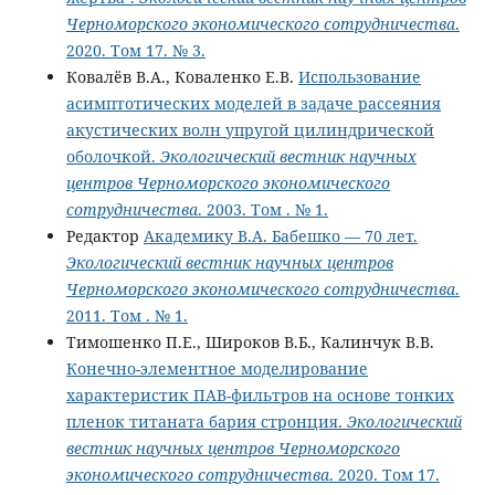
Черноморского экономического сотрудничества
.
2020. Том 17. № 3.
Ковалёв В.А., Коваленко Е.В.
Использование
асимптотических моделей в задаче рассеяния
акустических волн упругой цилиндрической
оболочкой.
Экологический вестник научных
центров Черноморского экономического
сотрудничества
. 2003. Том . № 1.
Редактор
Академику В.А. Бабешко — 70 лет.
Экологический вестник научных центров
Черноморского экономического сотрудничества
.
2011. Том . № 1.
Тимошенко П.Е., Широков В.Б., Калинчук В.В.
Конечно-элементное моделирование
характеристик ПАВ-фильтров на основе тонких
пленок титаната бария стронция.
Экологический
вестник научных центров Черноморского
экономического сотрудничества
. 2020. Том 17.