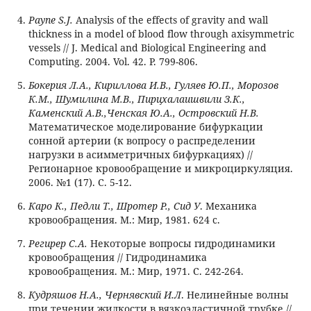
Payne S.J.
Analysis of the effects of gravity and wall
thickness in a model of blood flow through axisymmetric
vessels // J. Medical and Biological Engineering and
Computing. 2004. Vol. 42. P. 799-806.
Бокерия Л.А., Кириллова И.В., Гуляев Ю.П., Морозов
К.М., Шумилина М.В., Пирцхалаишвили З.К.,
Каменский А.В.,Ченская Ю.А., Островский Н.В.
Математическое моделирование бифуркации
сонной артерии (к вопросу о распределении
нагрузки в асимметричных бифуркациях) //
Регионарное кровообращение и микроциркуляция.
2006. №1 (17). С. 5-12.
Каро К., Педли Т., Шротер Р., Сид У
. Механика
кровообращения. М.: Мир, 1981. 624 с.
Регирер С.А.
Некоторые вопросы гидродинамики
кровообращения // Гидродинамика
кровообращения. М.: Мир, 1971. С. 242-264.
Кудряшов Н.А., Чернявский И.Л
. Нелинейные волны
при течении жидкости в вязкоэластичной трубке //