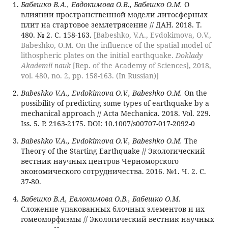
Бабешко В.А., Евдокимова О.В., Бабешко О.М.
О
влиянии пространственной модели литосферных
плит на стартовое землетрясение // ДАН. 2018. Т.
480. № 2. С. 158-163.
[Babeshko, V.A., Evdokimova, O.V.,
Babeshko, O.M. On the influence of the spatial model of
lithospheric plates on the initial earthquake.
Doklady
Akademii nauk
[Rep. of the Academy of Sciences], 2018,
vol. 480, no. 2, pp. 158-163. (In Russian)]
Babeshko V.A., Evdokimova O.V., Babeshko O.M.
On the
possibility of predicting some types of earthquake by a
mechanical approach // Acta Mechanica. 2018. Vol. 229.
Iss. 5. P. 2163-2175. DOI: 10.1007/s00707-017-2092-0
Babeshko V.A., Evdokimova O.V., Babeshko O.M.
The
Theory of the Starting Earthquake // Экологический
вестник научных центров Черноморского
экономического сотрудничества. 2016. №1. Ч. 2. С.
37-80.
Бабешко В.А, Евлокимова О.В., Бабешко О.М.
Сложение упакованных блочных элементов и их
гомеоморфизмы // Экологический вестник научных