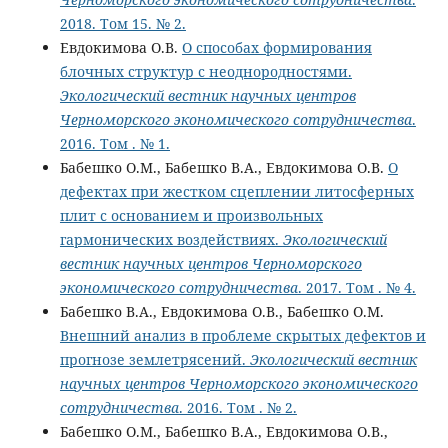
2018. Том 15. № 2.
Евдокимова О.В.
О способах формирования
блочных структур с неоднородностями.
Экологический вестник научных центров
Черноморского экономического сотрудничества
.
2016. Том . № 1.
Бабешко О.М., Бабешко В.А., Евдокимова О.В.
О
дефектах при жестком сцеплении литосферных
плит с основанием и произвольных
гармонических воздействиях.
Экологический
вестник научных центров Черноморского
экономического сотрудничества
. 2017. Том . № 4.
Бабешко В.А., Евдокимова О.В., Бабешко О.М.
Внешний анализ в проблеме скрытых дефектов и
прогнозе землетрясений.
Экологический вестник
научных центров Черноморского экономического
сотрудничества
. 2016. Том . № 2.
Бабешко О.М., Бабешко В.А., Евдокимова О.В.,