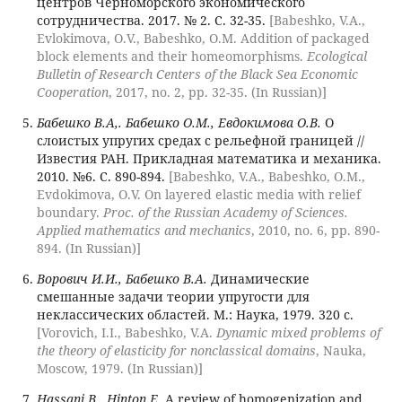
центров Черноморского экономического
сотрудничества. 2017. № 2. С. 32-35.
[Babeshko, V.A.,
Evlokimova, O.V., Babeshko, O.M. Addition of packaged
block elements and their homeomorphisms.
Ecological
Bulletin of Research Centers of the Black Sea Economic
Cooperation
, 2017, no. 2, pp. 32-35. (In Russian)]
Бабешко В.А,. Бабешко О.М., Евдокимова О.В.
О
слоистых упругих средах с рельефной границей //
Известия РАН. Прикладная математика и механика.
2010. №6. С. 890-894.
[Babeshko, V.A., Babeshko, O.M.,
Evdokimova, O.V. On layered elastic media with relief
boundary.
Proc. of the Russian Academy of Sciences.
Applied mathematics and mechanics
, 2010, no. 6, pp. 890-
894. (In Russian)]
Ворович И.И., Бабешко В.А.
Динамические
смешанные задачи теории упругости для
неклассических областей. М.: Наука, 1979. 320 с.
[Vorovich, I.I., Babeshko, V.A.
Dynamic mixed problems of
the theory of elasticity for nonclassical domains
, Nauka,
Moscow, 1979. (In Russian)]
Hassani B., Hinton E.
A review of homogenization and