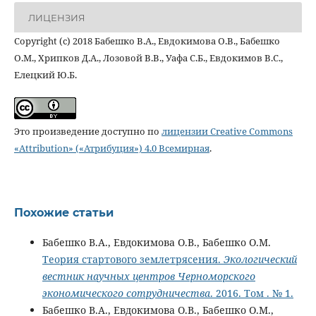
ЛИЦЕНЗИЯ
Copyright (c) 2018 Бабешко В.А., Евдокимова О.В., Бабешко
О.М., Хрипков Д.А., Лозовой В.В., Уафа С.Б., Евдокимов В.С.,
Елецкий Ю.Б.
Это произведение доступно по
лицензии Creative Commons
«Attribution» («Атрибуция») 4.0 Всемирная
.
Похожие статьи
Бабешко В.А., Евдокимова О.В., Бабешко О.М.
Теория стартового землетрясения.
Экологический
вестник научных центров Черноморского
экономического сотрудничества
. 2016. Том . № 1.
Бабешко В.А., Евдокимова О.В., Бабешко О.М.,