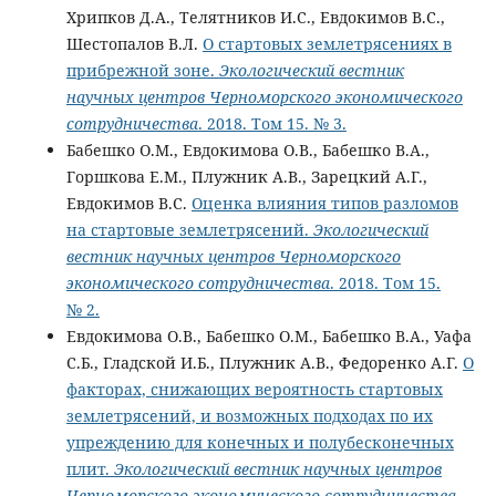
Хрипков Д.А., Телятников И.С., Евдокимов В.С.,
Шестопалов В.Л.
О стартовых землетрясениях в
прибрежной зоне.
Экологический вестник
научных центров Черноморского экономического
сотрудничества
. 2018. Том 15. № 3.
Бабешко О.М., Евдокимова О.В., Бабешко В.А.,
Горшкова Е.М., Плужник А.В., Зарецкий А.Г.,
Евдокимов В.С.
Оценка влияния типов разломов
на стартовые землетрясений.
Экологический
вестник научных центров Черноморского
экономического сотрудничества
. 2018. Том 15.
№ 2.
Евдокимова О.В., Бабешко О.М., Бабешко В.А., Уафа
С.Б., Гладской И.Б., Плужник А.В., Федоренко А.Г.
О
факторах, снижающих вероятность стартовых
землетрясений, и возможных подходах по их
упреждению для конечных и полубесконечных
плит.
Экологический вестник научных центров
Черноморского экономического сотрудничества
.