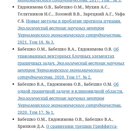
Евдокимова О.В., Бабешко О.М., Мухин А.С.,
Телятников И.С., Лозовой В.В., Зарецкий А.Г., Уафа
С.Б.
Новые методы в проблеме прогноза цунами.
Экологический вестник научных центров
Черноморского экономического сотрудничества
.
2021. Том 18. № 3.
Бабешко О.М., Бабешко В.А., Евдокимова О.В.
Об
упакованных векторных блочных элементах
граничных задач.
Экологический вестник научных
центров Черноморского экономического
сотрудничества
. 2020. Том 17. № 2.
Бабешко В.А., Евдокимова О.В., Бабешко О.М.
Об
одной граничной задаче в клиновидной области.
Экологический вестник научных центров
Черноморского экономического сотрудничества
.
2020. Том 17. № 1.
Бабешко О.М., Евдокимова О.В., Бабешко В.А.,
Хрипков Д.А.
О сравнении трещин Гриффитса-