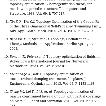
topology optimization I - homogenization theory for
media with periodic structure // Computers and
Structure, 1998. Vol. 69. P. 707-717.
Xin Z.Q., Wu C.J.
Topology Optimization of the Caudal Fin
of the Three-Dimensional Self-Propelled Swimming Fish //
Adv. Appl. Math. Mech. 2014. Vol. 6. Iss. 6. P. 732-763.
Bendsoe M.P., Sigmund O.
Topology Optimization -
Theory, Methods and Applications. Berlin: Springer,
2003.
Bonvall T., Petersson J.
Topology optimization of fluids in
stokes flow // International Journal for Numerical
Methods in Fluids. Vol. 42. P. 77-107.
El-Sabbage A., Baz A.
Topology optimization of
unconstrained damping treatments for plates //
Engineering. Optimization, 2013. Vol. 49. P. 1153-1168.
Zheng W., Lei Y., Li S. et. al.
Topology optimization of
passive constrained layer damping with partial coverage
on plate // J. Shock and Vibration. 2013. Vol. 20. P. 199-
211.