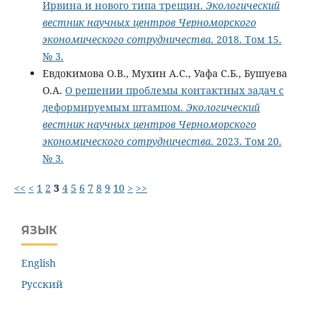
Ирвина и нового типа трещин.
Экологический
вестник научных центров Черноморского
экономического сотрудничества
. 2018. Том 15.
№ 3.
Евдокимова О.В., Мухин А.С., Уафа С.Б., Бушуева
О.А.
О решении проблемы контактных задач с
деформируемым штампом.
Экологический
вестник научных центров Черноморского
экономического сотрудничества
. 2023. Том 20.
№ 3.
<<
<
1
2
3
4
5
6
7
8
9
10
>
>>
ЯЗЫК
English
Русский