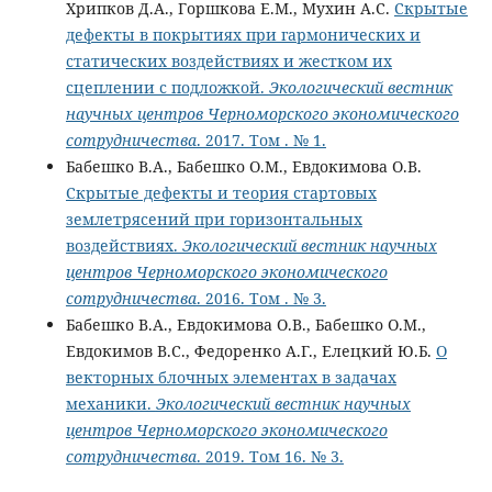
Хрипков Д.А., Горшкова Е.М., Мухин А.С.
Скрытые
дефекты в покрытиях при гармонических и
статических воздействиях и жестком их
сцеплении с подложкой.
Экологический вестник
научных центров Черноморского экономического
сотрудничества
. 2017. Том . № 1.
Бабешко В.А., Бабешко О.М., Евдокимова О.В.
Скрытые дефекты и теория стартовых
землетрясений при горизонтальных
воздействиях.
Экологический вестник научных
центров Черноморского экономического
сотрудничества
. 2016. Том . № 3.
Бабешко В.А., Евдокимова О.В., Бабешко О.М.,
Евдокимов В.С., Федоренко А.Г., Елецкий Ю.Б.
О
векторных блочных элементах в задачах
механики.
Экологический вестник научных
центров Черноморского экономического
сотрудничества
. 2019. Том 16. № 3.