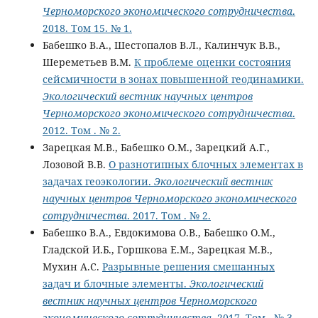
Черноморского экономического сотрудничества
.
2018. Том 15. № 1.
Бабешко В.А., Шестопалов В.Л., Калинчук В.В.,
Шереметьев В.М.
К проблеме оценки состояния
сейсмичности в зонах повышенной геодинамики.
Экологический вестник научных центров
Черноморского экономического сотрудничества
.
2012. Том . № 2.
Зарецкая М.В., Бабешко О.М., Зарецкий А.Г.,
Лозовой В.В.
О разнотипных блочных элементах в
задачах геоэкологии.
Экологический вестник
научных центров Черноморского экономического
сотрудничества
. 2017. Том . № 2.
Бабешко В.А., Евдокимова О.В., Бабешко О.М.,
Гладской И.Б., Горшкова Е.М., Зарецкая М.В.,
Мухин А.С.
Разрывные решения смешанных
задач и блочные элементы.
Экологический
вестник научных центров Черноморского
экономического сотрудничества
. 2017. Том . № 3.