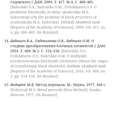
Садовского // ДАН. 2009. Т. 427. № 4. С. 480–485.
[Babeshko V.A., Babeshko O.M., Evdokimova O.V. O
probleme blochnykh struktur akademika M.A.
Sadovskogo [On the problem of block structures of
academician M.A. Sadovsky].
Doklady Akademii nauk
[Reports of the Academy of Sciences], 2009, vol. 427, no.
4, pp. 480–485. (In Russian)]
Бабешко В.А., Евдокимова О.В., Бабешко О.М.
О
стадиях преобразования блочных элементов // ДАН.
2016. Т. 468. № 2. С. 154–158.
[Babeshko V.A.,
Evdokimova O.V., Babeshko O.M. O stadiyakh
preobrazovaniya blochnykh elementov [About the stages
of transforming block elements].
Doklady Akademii nauk
[Reports of the Academy of Sciences], 2016, vol. 468, no.
2, pp. 154–158. (In Russian)]
Федорюк М.В.
Метод перевала. М.: Наука, 1977. 368 с.
[Fedoryuk M.V.
Metod perevala
[Pass Method]. Nauka,
Moscow, 1977. (In Russian)]