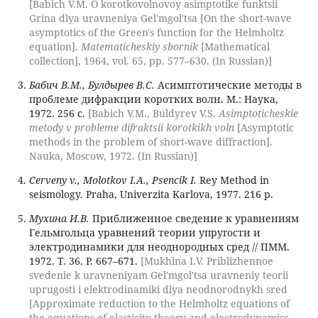
[Babich V.M. O korotkovolnovoy asimptotike funktsii
Grina dlya uravneniya Gel'mgol'tsa [On the short-wave
asymptotics of the Green's function for the Helmholtz
equation].
Matematicheskiy sbornik
[Mathematical
collection], 1964, vol. 65, pp. 577–630. (In Russian)]
Бабич В.М., Булдырев В.С.
Асимптотические методы в
проблеме дифракции коротких волн. М.: Наука,
1972. 256 с.
[Babich V.M., Buldyrev V.S.
Asimptoticheskie
metody v probleme difraktsii korotkikh voln
[Asymptotic
methods in the problem of short-wave diffraction].
Nauka, Moscow, 1972. (In Russian)]
Cerveny v., Molotkov I.A., Psencik I.
Rey Method in
seismology. Praha, Univerzita Karlova, 1977. 216 p.
Мухина И.В.
Приближенное сведение к уравнениям
Гельмгольца уравнений теории упругости и
электродинамики для неоднородных сред // ПММ.
1972. Т. 36. P. 667–671.
[Mukhina I.V. Priblizhennoe
svedenie k uravneniyam Gel'mgol'tsa uravneniy teorii
uprugosti i elektrodinamiki dlya neodnorodnykh sred
[Approximate reduction to the Helmholtz equations of
the equations of elasticity theory and electrodynamics