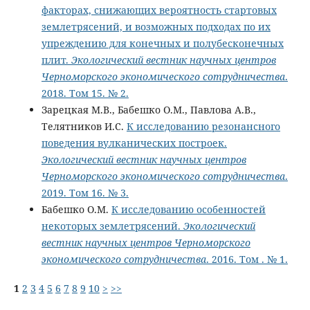
факторах, снижающих вероятность стартовых
землетрясений, и возможных подходах по их
упреждению для конечных и полубесконечных
плит.
Экологический вестник научных центров
Черноморского экономического сотрудничества
.
2018. Том 15. № 2.
Зарецкая М.В., Бабешко О.М., Павлова А.В.,
Телятников И.С.
К исследованию резонансного
поведения вулканических построек.
Экологический вестник научных центров
Черноморского экономического сотрудничества
.
2019. Том 16. № 3.
Бабешко О.М.
К исследованию особенностей
некоторых землетрясений.
Экологический
вестник научных центров Черноморского
экономического сотрудничества
. 2016. Том . № 1.
1
2
3
4
5
6
7
8
9
10
>
>>