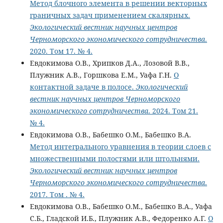
Метод блочного элемента в решении векторных
граничных задач применением скалярных.
Экологический вестник научных центров
Черноморского экономического сотрудничества
.
2020. Том 17. № 4.
Евдокимова О.В., Хрипков Д.А., Лозовой В.В.,
Плужник А.В., Горшкова Е.М., Уафа Г.Н.
О
контактной задаче в полосе.
Экологический
вестник научных центров Черноморского
экономического сотрудничества
. 2024. Том 21.
№ 4.
Евдокимова О.В., Бабешко О.М., Бабешко В.А.
Метод интегрального уравнения в теории слоев с
множественными полостями или штольнями.
Экологический вестник научных центров
Черноморского экономического сотрудничества
.
2017. Том . № 4.
Евдокимова О.В., Бабешко О.М., Бабешко В.А., Уафа
С.Б., Гладской И.Б., Плужник А.В., Федоренко А.Г.
О