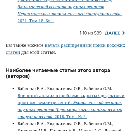
Экологический вестник научных центров
Черноморского экономического сотрудничества
.
2021. Том 18. № 1.
1-10 из 589
ДАЛЕЕ
Вы также можете
начать расширенный поиск похожих
статей
для этой статьи.
Наиболее читаемые статьи этого автора
(авторов)
Бабешко В.А., Евдокимова О.В., Бабешко О.М.
Внешний анализ в проблеме скрытых дефектов и
прогнозе землетрясений.
Экологический вестник
научных центров Черноморского экономического
сотрудничества
. 2016. Том . № 2.
Бабешко В.А., Евдокимова О.В., Бабешко О.М.,
Зарецкая М.В., Павлова А.В., Мухин А.С., Лозовой