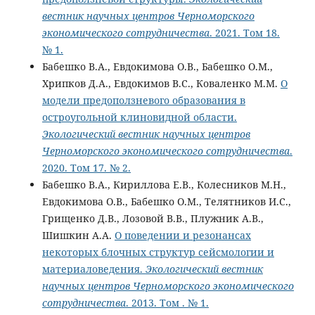
вестник научных центров Черноморского
экономического сотрудничества
. 2021. Том 18.
№ 1.
Бабешко В.А., Евдокимова О.В., Бабешко О.М.,
Хрипков Д.А., Евдокимов В.С., Коваленко М.М.
О
модели предоползневого образования в
остроугольной клиновидной области.
Экологический вестник научных центров
Черноморского экономического сотрудничества
.
2020. Том 17. № 2.
Бабешко В.А., Кириллова Е.В., Колесников М.Н.,
Евдокимова О.В., Бабешко О.М., Телятников И.С.,
Грищенко Д.В., Лозовой В.В., Плужник А.В.,
Шишкин А.А.
О поведении и резонансах
некоторых блочных структур сейсмологии и
материаловедения.
Экологический вестник
научных центров Черноморского экономического
сотрудничества
. 2013. Том . № 1.