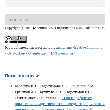
ЛИЦЕНЗИЯ
Copyright (c) 2020 Бабешко В.А., Евдокимова О.В., Бабешко О.М.
Это произведение доступно по
лицензии Creative Commons
«Attribution» («Атрибуция») 4.0 Всемирная
.
Похожие статьи
Бабешко В.А., Евдокимова О.В., Бабешко О.М.,
Хрипков Д.А., Бушуева О.А., Евдокимов В.С.,
Телятников И.С., Уафа С.Б.
О роли дефектов
покрытия в виде трещин на предмет разрушения
предоползневой структуры.
Экологический