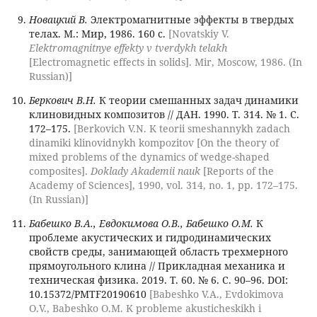
Новацкий В.
Электромагнитные эффекты в твердых
телах. М.: Мир, 1986. 160 с.
[Novatskiy V.
Elektromagnitnye effekty v tverdykh telakh
[Electromagnetic effects in solids]. Mir, Moscow, 1986. (In
Russian)]
Беркович В.Н.
К теории смешанных задач динамики
клиновидных композитов // ДАН. 1990. Т. 314. № 1. С.
172–175.
[Berkovich V.N. K teorii smeshannykh zadach
dinamiki klinovidnykh kompozitov [On the theory of
mixed problems of the dynamics of wedge-shaped
composites].
Doklady Akademii nauk
[Reports of the
Academy of Sciences], 1990, vol. 314, no. 1, pp. 172–175.
(In Russian)]
Бабешко В.А., Евдокимова О.В., Бабешко О.М.
К
проблеме акустических и гидродинамических
свойств среды, занимающей область трехмерного
прямоугольного клина // Прикладная механика и
техническая физика. 2019. Т. 60. № 6. С. 90–96. DOI:
10.15372/PMTF20190610
[Babeshko V.A., Evdokimova
O.V., Babeshko O.M. K probleme akusticheskikh i