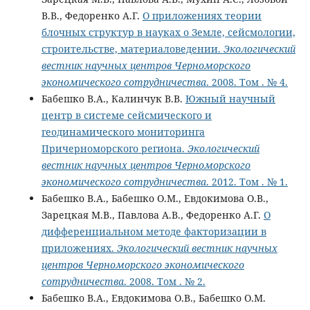
В.В., Федоренко А.Г.
О приложениях теории
блочных структур в науках о Земле, сейсмологии,
строительстве, материаловедении.
Экологический
вестник научных центров Черноморского
экономического сотрудничества
. 2008. Том . № 4.
Бабешко В.А., Калинчук В.В.
Южный научный
центр в системе сейсмичеcкого и
геодинамического мониторинга
Причерноморского региона.
Экологический
вестник научных центров Черноморского
экономического сотрудничества
. 2012. Том . № 1.
Бабешко В.А., Бабешко О.М., Евдокимова О.В.,
Зарецкая М.В., Павлова А.В., Федоренко А.Г.
О
дифференциальном методе факторизации в
приложениях.
Экологический вестник научных
центров Черноморского экономического
сотрудничества
. 2008. Том . № 2.
Бабешко В.А., Евдокимова О.В., Бабешко О.М.