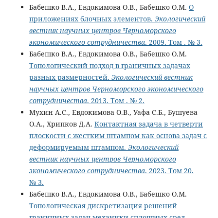
Бабешко В.А., Евдокимова О.В., Бабешко О.М.
О
приложениях блочных элементов.
Экологический
вестник научных центров Черноморского
экономического сотрудничества
. 2009. Том . № 3.
Бабешко В.А., Евдокимова О.В., Бабешко О.М.
Топологический подход в граничных задачах
разных размерностей.
Экологический вестник
научных центров Черноморского экономического
сотрудничества
. 2013. Том . № 2.
Мухин А.С., Евдокимова О.В., Уафа С.Б., Бушуева
О.А., Хрипков Д.А.
Контактная задача в четверти
плоскости с жестким штампом как основа задач с
деформируемым штампом.
Экологический
вестник научных центров Черноморского
экономического сотрудничества
. 2023. Том 20.
№ 3.
Бабешко В.А., Евдокимова О.В., Бабешко О.М.
Топологическая дискретизация решений
граничных задач механики сплошных сред.