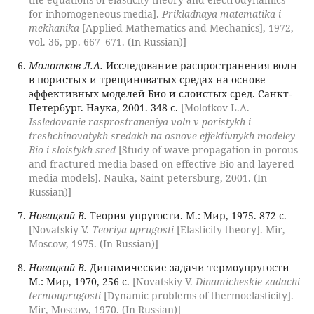
for inhomogeneous media].
Prikladnaya matematika i
mekhanika
[Applied Mathematics and Mechanics], 1972,
vol. 36, pp. 667–671. (In Russian)]
Молотков Л.А.
Исследование распространения волн
в пористых и трещиноватых средах на основе
эффективных моделей Био и слоистых сред. Санкт-
Петербург. Наука, 2001. 348 с.
[Molotkov L.A.
Issledovanie rasprostraneniya voln v poristykh i
treshchinovatykh sredakh na osnove effektivnykh modeley
Bio i sloistykh sred
[Study of wave propagation in porous
and fractured media based on effective Bio and layered
media models]. Nauka, Saint petersburg, 2001. (In
Russian)]
Новацкий В.
Теория упругости. М.: Мир, 1975. 872 с.
[Novatskiy V.
Teoriya uprugosti
[Elasticity theory]. Mir,
Moscow, 1975. (In Russian)]
Новацкий В.
Динамические задачи термоупругости
М.: Мир, 1970, 256 с.
[Novatskiy V.
Dinamicheskie zadachi
termouprugosti
[Dynamic problems of thermoelasticity].
Mir, Moscow, 1970. (In Russian)]