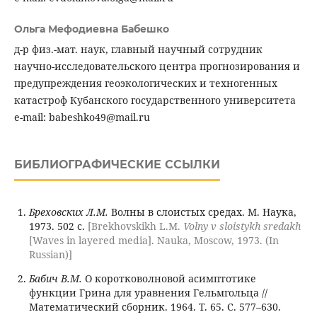
Ольга Мефодиевна Бабешко
д-р физ.-мат. наук, главный научный сотрудник
научно-исследовательского центра прогнозирования и
предупреждения геоэкологических и техногенных
катастроф Кубанского государственного университета
e-mail: babeshko49@mail.ru
БИБЛИОГРАФИЧЕСКИЕ ССЫЛКИ
Бреховских Л.М.
Волны в слоистых средах. М. Наука,
1973. 502 с.
[Brekhovskikh L.M.
Volny v sloistykh sredakh
[Waves in layered media]. Nauka, Moscow, 1973. (In
Russian)]
Бабич В.М.
О коротковолновой асимптотике
функции Грина для уравнения Гельмгольца //
Математический сборник. 1964. Т. 65. С. 577–630.