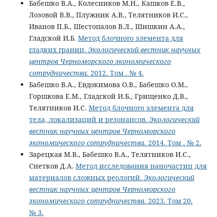
Бабешко В.А., Колесников М.Н., Кашков Е.В.,
Лозовой В.В., Плужник А.В., Телятников И.С.,
Иванов П.Б., Шестопалов В.Л., Шишкин А.А.,
Гладской И.Б.
Метод блочного элемента для
гладких границ.
Экологический вестник научных
центров Черноморского экономического
сотрудничества
. 2012. Том . № 4.
Бабешко В.А., Евдокимова О.В., Бабешко О.М.,
Горшкова Е.М., Гладской И.Б., Грищенко Д.В.,
Телятников И.С.
Метод блочного элемента для
тела, локализаций и резонансов.
Экологический
вестник научных центров Черноморского
экономического сотрудничества
. 2014. Том . № 2.
Зарецкая М.В., Бабешко В.А., Телятников И.С.,
Снетков Д.А.
Метод исследования наночастиц для
материалов сложных реологий.
Экологический
вестник научных центров Черноморского
экономического сотрудничества
. 2023. Том 20.
№ 3.