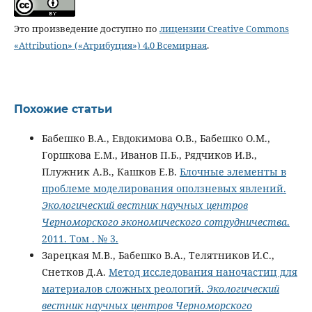
Это произведение доступно по
лицензии Creative Commons
«Attribution» («Атрибуция») 4.0 Всемирная
.
Похожие статьи
Бабешко В.А., Евдокимова О.В., Бабешко О.М.,
Горшкова Е.М., Иванов П.Б., Рядчиков И.В.,
Плужник А.В., Кашков Е.В.
Блочные элементы в
проблеме моделирования оползневых явлений.
Экологический вестник научных центров
Черноморского экономического сотрудничества
.
2011. Том . № 3.
Зарецкая М.В., Бабешко В.А., Телятников И.С.,
Снетков Д.А.
Метод исследования наночастиц для
материалов сложных реологий.
Экологический
вестник научных центров Черноморского