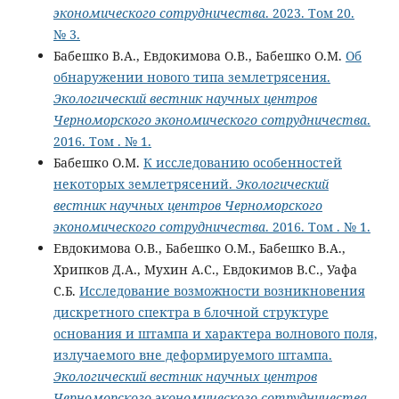
экономического сотрудничества
. 2023. Том 20.
№ 3.
Бабешко В.А., Евдокимова О.В., Бабешко О.М.
Об
обнаружении нового типа землетрясения.
Экологический вестник научных центров
Черноморского экономического сотрудничества
.
2016. Том . № 1.
Бабешко О.М.
К исследованию особенностей
некоторых землетрясений.
Экологический
вестник научных центров Черноморского
экономического сотрудничества
. 2016. Том . № 1.
Евдокимова О.В., Бабешко О.М., Бабешко В.А.,
Хрипков Д.А., Мухин А.С., Евдокимов В.С., Уафа
С.Б.
Исследование возможности возникновения
дискретного спектра в блочной структуре
основания и штампа и характера волнового поля,
излучаемого вне деформируемого штампа.
Экологический вестник научных центров
Черноморского экономического сотрудничества
.