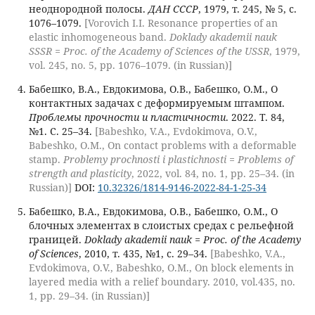
неоднородной полосы.
ДАН СССР
, 1979, т. 245, № 5, с.
1076–1079.
[Vorovich I.I. Resonance properties of an
elastic inhomogeneous band.
Doklady akademii nauk
SSSR = Proc. of the Academy of Sciences of the USSR
, 1979,
vol. 245, no. 5, pp. 1076–1079. (in Russian)]
Бабешко, В.А., Евдокимова, О.В., Бабешко, О.М., О
контактных задачах с деформируемым штампом.
Проблемы прочности и пластичности
. 2022. Т. 84,
№1. С. 25–34.
[Babeshko, V.A., Evdokimova, O.V.,
Babeshko, O.M., On contact problems with a deformable
stamp.
Problemy prochnosti i plastichnosti = Problems of
strength and plasticity
, 2022, vol. 84, no. 1, pp. 25–34. (in
Russian)]
DOI:
10.32326/1814-9146-2022-84-1-25-34
Бабешко, В.А., Евдокимова, О.В., Бабешко, О.М., О
блочных элементах в слоистых средах с рельефной
границей.
Doklady akademii nauk = Proc. of the Academy
of Sciences
, 2010, т. 435, №1, с. 29–34.
[Babeshko, V.A.,
Evdokimova, O.V., Babeshko, O.M., On block elements in
layered media with a relief boundary. 2010, vol.435, no.
1, pp. 29–34. (in Russian)]