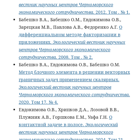
вестник научных центров Черноморского
экономического сотрудничества
. 2012. Том . № 1.
Бабешко В.А., Бабешко О.М., Евдокимова О.В.,
Зарецкая М.В., Павлова А.В., Федоренко А.Г.
О
дифференциальном методе факторизации в
приложениях.
Экологический вестник научных
центров Черноморского экономического
сотрудничества
. 2008. Том . № 2.
Бабешко В.А., Евдокимова О.В., Бабешко О.М.
Метод блочного элемента в решении векторных
граничных задач применением скалярных.
Экологический вестник научных центров
Черноморского экономического сотрудничества
.
2020. Том 17. № 4.
Евдокимова О.В., Хрипков Д.А., Лозовой В.В.,
Плужник А.В., Горшкова Е.М., Уафа Г.Н.
О
контактной задаче в полосе.
Экологический
вестник научных центров Черноморского
экономического сотрудничества
. 2024. Том 21.