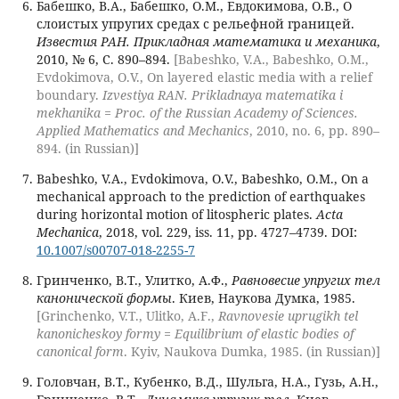
Бабешко, В.А., Бабешко, О.М., Евдокимова, О.В., О
слоистых упругих средах с рельефной границей.
Известия РАН. Прикладная математика и механика
,
2010, № 6, С. 890–894.
[Babeshko, V.A., Babeshko, O.M.,
Evdokimova, O.V., On layered elastic media with a relief
boundary.
Izvestiya RAN. Prikladnaya matematika i
mekhanika = Proc. of the Russian Academy of Sciences.
Applied Mathematics and Mechanics
, 2010, no. 6, pp. 890–
894. (in Russian)]
Babeshko, V.A., Evdokimova, O.V., Babeshko, O.M., On a
mechanical approach to the prediction of earthquakes
during horizontal motion of litospheric plates.
Acta
Mechanica
, 2018, vol. 229, iss. 11, pp. 4727–4739. DOI:
10.1007/s00707-018-2255-7
Гринченко, В.Т., Улитко, А.Ф.,
Равновесие упругих тел
канонической формы
. Киев, Наукова Думка, 1985.
[Grinchenko, V.T., Ulitko, A.F.,
Ravnovesie uprugikh tel
kanonicheskoy formy = Equilibrium of elastic bodies of
canonical form
. Kyiv, Naukova Dumka, 1985. (in Russian)]
Головчан, В.Т., Кубенко, В.Д., Шульга, Н.А., Гузь, А.Н.,