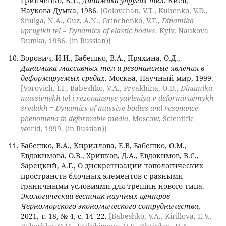
Гринченко, В.Т.,
Динамика упругих тел
. Киев,
Наукова Думка, 1986.
[Golovchan, V.T., Kubenko, V.D.,
Shulga, N.A., Guz, A.N., Grinchenko, V.T.,
Dinamika
uprugikh tel = Dynamics of elastic bodies
. Kyiv, Naukova
Dumka, 1986. (in Russian)]
Ворович, И.И., Бабешко, В.А., Пряхина, О.Д.,
Динамика массивных тел и резонансные явления в
деформируемых средах
. Москва, Научный мир, 1999.
[Vorovich, I.I., Babeshko, V.A., Pryakhina, O.D.,
Dinamika
massivnykh tel i rezonansnye yavleniya v deformiruemykh
sredakh = Dynamics of massive bodies and resonance
phenomena in deformable media
. Moscow, Scientific
world, 1999. (in Russian)]
Бабешко, В.А., Кириллова, Е.В, Бабешко, О.М.,
Евдокимова, О.В., Хрипков, Д.А., Евдокимов, В.С.,
Зарецкий, А.Г., О дискретизации топологических
пространств блочных элементов с разными
граничными условиями для трещин нового типа.
Экологический вестник научных центров
Черноморского экономического сотрудничества
,
2021, т. 18, № 4, с. 14–22.
[Babeshko, V.A., Kirillova, E.V.,