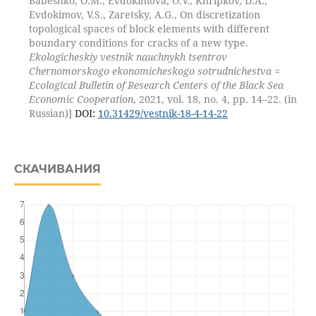
Babeshko, O.M., Evdokimova, O.V., Khripkov, D.A.,
Evdokimov, V.S., Zaretsky, A.G., On discretization
topological spaces of block elements with different
boundary conditions for cracks of a new type.
Ekologicheskiy vestnik nauchnykh tsentrov
Chernomorskogo ekonomicheskogo sotrudnichestva =
Ecological Bulletin of Research Centers of the Black Sea
Economic Cooperation
, 2021, vol. 18, no. 4, pp. 14–22. (in
Russian)]
DOI:
10.31429/vestnik-18-4-14-22
СКАЧИВАНИЯ