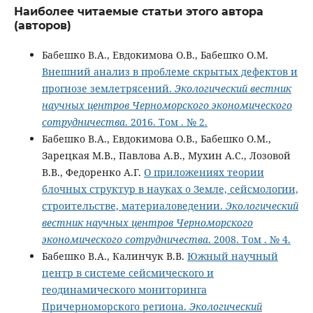
Наиболее читаемые статьи этого автора
(авторов)
Бабешко В.А., Евдокимова О.В., Бабешко О.М.
Внешний анализ в проблеме скрытых дефектов и
прогнозе землетрясений.
Экологический вестник
научных центров Черноморского экономического
сотрудничества
. 2016. Том . № 2.
Бабешко В.А., Евдокимова О.В., Бабешко О.М.,
Зарецкая М.В., Павлова А.В., Мухин А.С., Лозовой
В.В., Федоренко А.Г.
О приложениях теории
блочных структур в науках о Земле, сейсмологии,
строительстве, материаловедении.
Экологический
вестник научных центров Черноморского
экономического сотрудничества
. 2008. Том . № 4.
Бабешко В.А., Калинчук В.В.
Южный научный
центр в системе сейсмичеcкого и
геодинамического мониторинга
Причерноморского региона.
Экологический