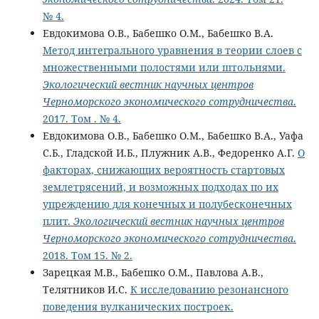
№ 4.
Евдокимова О.В., Бабешко О.М., Бабешко В.А.
Метод интегрального уравнения в теории слоев с
множественными полостями или штольнями.
Экологический вестник научных центров
Черноморского экономического сотрудничества
.
2017. Том . № 4.
Евдокимова О.В., Бабешко О.М., Бабешко В.А., Уафа
С.Б., Гладской И.Б., Плужник А.В., Федоренко А.Г.
О
факторах, снижающих вероятность стартовых
землетрясений, и возможных подходах по их
упреждению для конечных и полубесконечных
плит.
Экологический вестник научных центров
Черноморского экономического сотрудничества
.
2018. Том 15. № 2.
Зарецкая М.В., Бабешко О.М., Павлова А.В.,
Телятников И.С.
К исследованию резонансного
поведения вулканических построек.