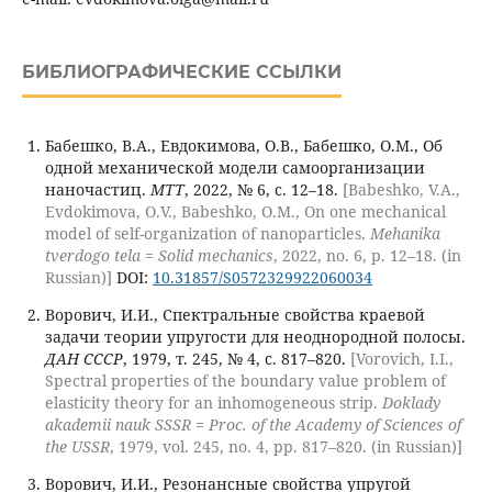
БИБЛИОГРАФИЧЕСКИЕ ССЫЛКИ
Бабешко, В.А., Евдокимова, О.В., Бабешко, O.M., Об
одной механической модели самоорганизации
наночастиц.
МТТ
, 2022, № 6, с. 12–18.
[Babeshko, V.A.,
Evdokimova, O.V., Babeshko, O.M., On one mechanical
model of self-organization of nanoparticles.
Mehanika
tverdogo tela = Solid mechanics
, 2022, no. 6, p. 12–18. (in
Russian)]
DOI:
10.31857/S0572329922060034
Ворович, И.И., Спектральные свойства краевой
задачи теории упругости для неоднородной полосы.
ДАН СССР
, 1979, т. 245, № 4, с. 817–820.
[Vorovich, I.I.,
Spectral properties of the boundary value problem of
elasticity theory for an inhomogeneous strip.
Doklady
akademii nauk SSSR = Proc. of the Academy of Sciences of
the USSR
, 1979, vol. 245, no. 4, pp. 817–820. (in Russian)]
Ворович, И.И., Резонансные свойства упругой