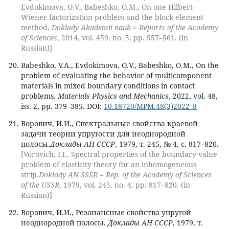
Evdokimova, O.V., Babeshko, O.M., On one Hilbert-
Wiener factorization problem and the block element
method.
Doklady Akademii nauk = Reports of the Academy
of Sciences
, 2014, vol. 459, no. 5, pp. 557–561. (in
Russian)]
Babeshko, V.A., Evdokimova, O.V., Babeshko, O.M., On the
problem of evaluating the behavior of multicomponent
materials in mixed boundary conditions in contact
problems.
Materials Physics and Mechanics
, 2022, vol. 48,
iss. 2, pp. 379–385. DOI:
10.18720/MPM.48(3)2022_8
Ворович, И.И., Спектральные свойства краевой
задачи теории упругости для неоднородной
полосы.
Доклады АН СССР
, 1979, т. 245, № 4, с. 817–820.
[Vorovich, I.I., Spectral properties of the boundary value
problem of elasticity theory for an inhomogeneous
strip.
Doklady AN SSSR = Rep. of the Academy of Sciences
of the USSR
, 1979, vol. 245, no. 4, pp. 817–820. (in
Russian)]
Ворович, И.И., Резонансные свойства упругой
неоднородной полосы.
Доклады АН СССР
, 1979, т.