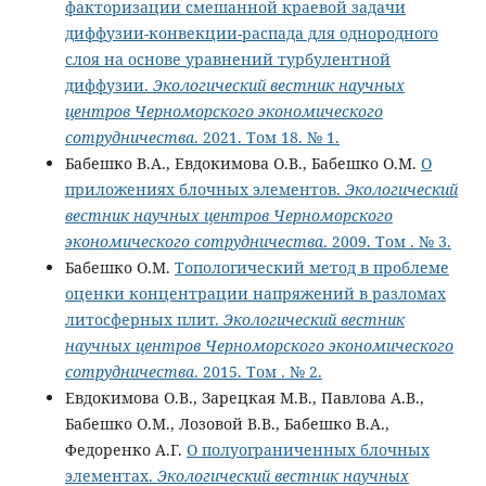
факторизации смешанной краевой задачи
диффузии-конвекции-распада для однородного
слоя на основе уравнений турбулентной
диффузии.
Экологический вестник научных
центров Черноморского экономического
сотрудничества
. 2021. Том 18. № 1.
Бабешко В.А., Евдокимова О.В., Бабешко О.М.
О
приложениях блочных элементов.
Экологический
вестник научных центров Черноморского
экономического сотрудничества
. 2009. Том . № 3.
Бабешко О.М.
Топологический метод в проблеме
оценки концентрации напряжений в разломах
литосферных плит.
Экологический вестник
научных центров Черноморского экономического
сотрудничества
. 2015. Том . № 2.
Евдокимова О.В., Зарецкая М.В., Павлова А.В.,
Бабешко О.М., Лозовой В.В., Бабешко В.А.,
Федоренко А.Г.
О полуограниченных блочных
элементах.
Экологический вестник научных