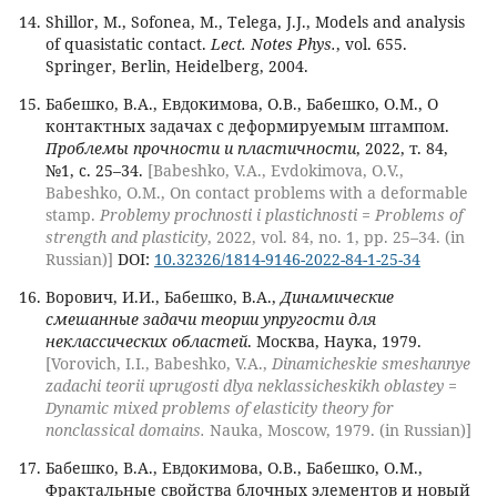
Shillor, M., Sofonea, M., Telega, J.J., Models and analysis
of quasistatic contact.
Lect. Notes Phys.
, vol. 655.
Springer, Berlin, Heidelberg, 2004.
Бабешко, В.А., Евдокимова, О.В., Бабешко, О.М., О
контактных задачах с деформируемым штампом.
Проблемы прочности и пластичности
, 2022, т. 84,
№1, с. 25–34.
[Babeshko, V.A., Evdokimova, O.V.,
Babeshko, O.M., On contact problems with a deformable
stamp.
Problemy prochnosti i plastichnosti = Problems of
strength and plasticity
, 2022, vol. 84, no. 1, pp. 25–34. (in
Russian)]
DOI:
10.32326/1814-9146-2022-84-1-25-34
Ворович, И.И., Бабешко, В.А.,
Динамические
смешанные задачи теории упругости для
неклассических областей
. Москва, Наука, 1979.
[Vorovich, I.I., Babeshko, V.A.,
Dinamicheskie smeshannye
zadachi teorii uprugosti dlya neklassicheskikh oblastey =
Dynamic mixed problems of elasticity theory for
nonclassical domains.
Nauka, Moscow, 1979. (in Russian)]
Бабешко, В.А., Евдокимова, О.В., Бабешко, О.М.,
Фрактальные свойства блочных элементов и новый