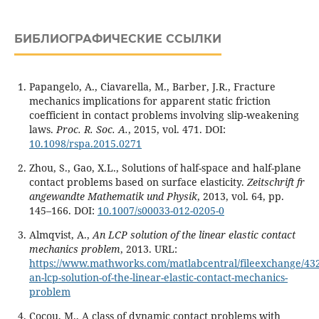
БИБЛИОГРАФИЧЕСКИЕ ССЫЛКИ
Papangelo, A., Ciavarella, M., Barber, J.R., Fracture
mechanics implications for apparent static friction
coefficient in contact problems involving slip-weakening
laws.
Proc. R. Soc. A.
, 2015, vol. 471. DOI:
10.1098/rspa.2015.0271
Zhou, S., Gao, X.L., Solutions of half-space and half-plane
contact problems based on surface elasticity.
Zeitschrift fr
angewandte Mathematik und Physik
, 2013, vol. 64, pp.
145–166. DOI:
10.1007/s00033-012-0205-0
Almqvist, A.,
An LCP solution of the linear elastic contact
mechanics problem
, 2013. URL:
https://www.mathworks.com/matlabcentral/fileexchange/43
an-lcp-solution-of-the-linear-elastic-contact-mechanics-
problem
Cocou, M., A class of dynamic contact problems with