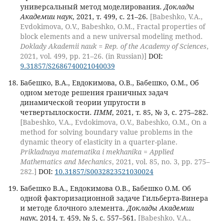
универсальный метод моделирования.
Доклады
Академии наук
, 2021, т. 499, с. 21–26.
[Babeshko, V.A.,
Evdokimova, O.V., Babeshko, O.M., Fractal properties of
block elements and a new universal modeling method.
Doklady Akademii nauk = Rep. of the Academy of Sciences
,
2021, vol. 499, pp. 21–26. (in Russian)]
DOI:
9.31857/S2686740021040039
Бабешко, В.А., Евдокимова, О.В., Бабешко, О.М., Об
одном методе решения граничных задач
динамической теории упругости в
четвертьплоскости.
ПММ
, 2021, т. 85, № 3, с. 275–282.
[Babeshko, V.A., Evdokimova, O.V., Babeshko, O.M., On a
method for solving boundary value problems in the
dynamic theory of elasticity in a quarter-plane.
Prikladnaya matematika i mekhanika = Applied
Mathematics and Mechanics
, 2021, vol. 85, no. 3, pp. 275–
282.]
DOI:
10.31857/S0032823521030024
Бабешко В.А., Евдокимова О.В., Бабешко О.М. Об
одной факторизационной задаче Гильберта-Винера
и методе блочного элемента.
Доклады Академии
наук
, 2014, т. 459, № 5, с. 557–561.
[Babeshko, V.A.,