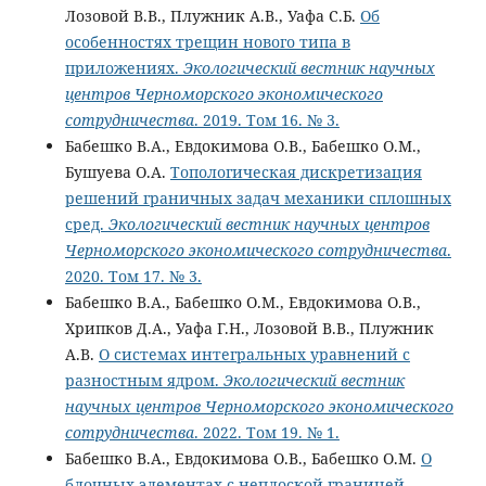
Лозовой В.В., Плужник А.В., Уафа С.Б.
Об
особенностях трещин нового типа в
приложениях.
Экологический вестник научных
центров Черноморского экономического
сотрудничества
. 2019. Том 16. № 3.
Бабешко В.А., Евдокимова О.В., Бабешко О.М.,
Бушуева О.А.
Топологическая дискретизация
решений граничных задач механики сплошных
сред.
Экологический вестник научных центров
Черноморского экономического сотрудничества
.
2020. Том 17. № 3.
Бабешко В.А., Бабешко О.М., Евдокимова О.В.,
Хрипков Д.А., Уафа Г.Н., Лозовой В.В., Плужник
А.В.
О системах интегральных уравнений с
разностным ядром.
Экологический вестник
научных центров Черноморского экономического
сотрудничества
. 2022. Том 19. № 1.
Бабешко В.А., Евдокимова О.В., Бабешко О.М.
О
блочных элементах с неплоской границей.