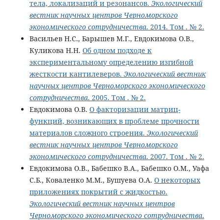
тела, локализаций и резонансов.
Экологический
вестник научных центров Черноморского
экономического сотрудничества
. 2014. Том . № 2.
Васильев Н.С., Барышев М.Г., Евдокимова О.В.,
Куликова Н.Н.
Об одном подходе к
экспериментальному определению изгибной
жесткости кантилеверов.
Экологический вестник
научных центров Черноморского экономического
сотрудничества
. 2005. Том . № 2.
Евдокимова О.В.
О факторизации матриц-
функций, возникающих в проблеме прочности
материалов сложного строения.
Экологический
вестник научных центров Черноморского
экономического сотрудничества
. 2007. Том . № 2.
Евдокимова О.В., Бабешко В.А., Бабешко О.М., Уафа
С.Б., Коваленко М.М., Бушуева О.А.
О некоторых
приложениях покрытий с жидкостью.
Экологический вестник научных центров
Черноморского экономического сотрудничества
.