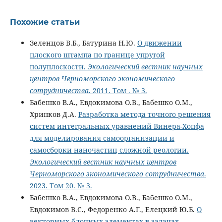
Похожие статьи
Зеленцов В.Б., Батурина Н.Ю.
О движении
плоского штампа по границе упругой
полуплоскости.
Экологический вестник научных
центров Черноморского экономического
сотрудничества
. 2011. Том . № 3.
Бабешко В.А., Евдокимова О.В., Бабешко О.М.,
Хрипков Д.А.
Разработка метода точного решения
систем интегральных уравнений Винера-Хопфа
для моделирования самоорганизации и
самосборки наночастиц сложной реологии.
Экологический вестник научных центров
Черноморского экономического сотрудничества
.
2023. Том 20. № 3.
Бабешко В.А., Евдокимова О.В., Бабешко О.М.,
Евдокимов В.С., Федоренко А.Г., Елецкий Ю.Б.
О
векторных блочных элементах в задачах