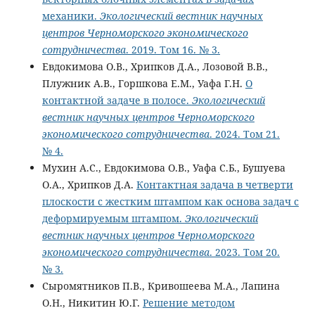
механики.
Экологический вестник научных
центров Черноморского экономического
сотрудничества
. 2019. Том 16. № 3.
Евдокимова О.В., Хрипков Д.А., Лозовой В.В.,
Плужник А.В., Горшкова Е.М., Уафа Г.Н.
О
контактной задаче в полосе.
Экологический
вестник научных центров Черноморского
экономического сотрудничества
. 2024. Том 21.
№ 4.
Мухин А.С., Евдокимова О.В., Уафа С.Б., Бушуева
О.А., Хрипков Д.А.
Контактная задача в четверти
плоскости с жестким штампом как основа задач с
деформируемым штампом.
Экологический
вестник научных центров Черноморского
экономического сотрудничества
. 2023. Том 20.
№ 3.
Сыромятников П.В., Кривошеева М.А., Лапина
О.Н., Никитин Ю.Г.
Решение методом