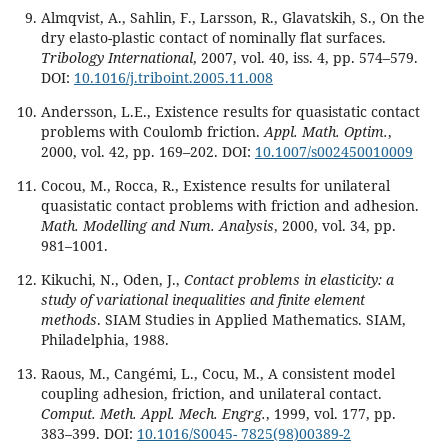
Almqvist, A., Sahlin, F., Larsson, R., Glavatskih, S., On the
dry elasto-plastic contact of nominally flat surfaces.
Tribology International
, 2007, vol. 40, iss. 4, pp. 574–579.
DOI:
10.1016/j.triboint.2005.11.008
Andersson, L.E., Existence results for quasistatic contact
problems with Coulomb friction.
Appl. Math. Optim.
,
2000, vol. 42, pp. 169–202. DOI:
10.1007/s002450010009
Cocou, M., Rocca, R., Existence results for unilateral
quasistatic contact problems with friction and adhesion.
Math. Modelling and Num. Analysis
, 2000, vol. 34, pp.
981–1001.
Kikuchi, N., Oden, J.,
Contact problems in elasticity: a
study of variational inequalities and finite element
methods
. SIAM Studies in Applied Mathematics. SIAM,
Philadelphia, 1988.
Raous, M., Cangémi, L., Cocu, M., A consistent model
coupling adhesion, friction, and unilateral contact.
Comput. Meth. Appl. Mech. Engrg.
, 1999, vol. 177, pp.
383–399. DOI:
10.1016/S0045- 7825(98)00389-2