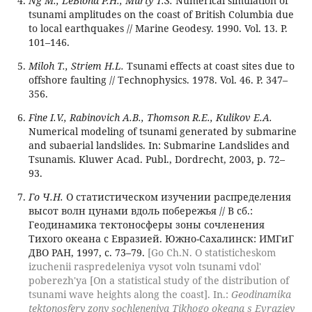
Ng M., LeBlond P.H., Murty T.S.
Numerical simulation of
tsunami amplitudes on the coast of British Columbia due
to local earthquakes // Marine Geodesy. 1990. Vol. 13. P.
101–146.
Miloh Т., Striem H.L.
Tsunami effects at coast sites due to
offshore faulting // Technophysics. 1978. Vol. 46. P. 347–
356.
Fine I.V., Rabinovich A.B., Thomson R.E., Kulikov E.A.
Numerical modeling of tsunami generated by submarine
and subaerial landslides. In: Submarine Landslides and
Tsunamis. Kluwer Acad. Publ., Dordrecht, 2003, p. 72–
93.
Го Ч.Н.
О статистическом изучении распределения
высот волн цунами вдоль побережья // В сб.:
Геодинамика тектоносферы зоны сочленения
Тихого океана с Евразией. Южно-Сахалинск: ИМГиГ
ДВО РАН, 1997, с. 73–79.
[Go Ch.N. O statisticheskom
izuchenii raspredeleniya vysot voln tsunami vdol'
poberezh'ya [On a statistical study of the distribution of
tsunami wave heights along the coast]. In.:
Geodinamika
tektonosfery zony sochleneniya Tikhogo okeana s Evraziey