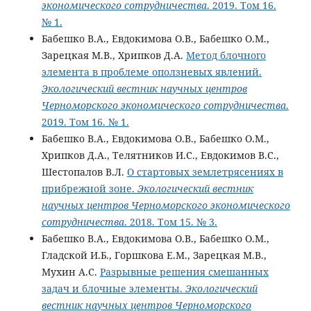
экономического сотрудничества
. 2019. Том 16.
№ 1.
Бабешко В.А., Евдокимова О.В., Бабешко О.М.,
Зарецкая М.В., Хрипков Д.А.
Mетод блочного
элемента в проблеме оползневых явлений.
Экологический вестник научных центров
Черноморского экономического сотрудничества
.
2019. Том 16. № 1.
Бабешко В.А., Евдокимова О.В., Бабешко О.М.,
Хрипков Д.А., Телятников И.С., Евдокимов В.С.,
Шестопалов В.Л.
О стартовых землетрясениях в
прибрежной зоне.
Экологический вестник
научных центров Черноморского экономического
сотрудничества
. 2018. Том 15. № 3.
Бабешко В.А., Евдокимова О.В., Бабешко О.М.,
Гладской И.Б., Горшкова Е.М., Зарецкая М.В.,
Мухин А.С.
Разрывные решения смешанных
задач и блочные элементы.
Экологический
вестник научных центров Черноморского