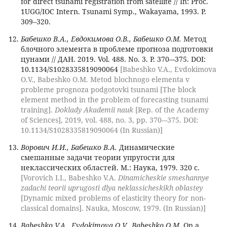
for direct tsunami registration from satellite // In: Proc.
1UGG/IOC Intern. Tsunami Symp., Wakayama, 1993. P.
309–320.
Бабешко В.А., Евдокимова О.В., Бабешко О.M.
Метод
блочного элемента в проблеме прогноза подготовки
цунами // ДАН. 2019. Vol. 488. No. 3. P. 370–-375. DOI:
10.1134/S1028335819090064
[Babeshko V.A., Evdokimova
O.V., Babeshko O.M. Metod blochnogo elementa v
probleme prognoza podgotovki tsunami [The block
element method in the problem of forecasting tsunami
training].
Doklady Akademii nauk
[Rep. of the Academy
of Sciences], 2019, vol. 488, no. 3, pp. 370–-375. DOI:
10.1134/S1028335819090064 (In Russian)]
Ворович И.И., Бабешко В.А.
Динамические
смешанные задачи теории упругости для
неклассических областей. М.: Наука, 1979. 320 с.
[Vorovich I.I., Babeshko V.A.
Dinamicheskie smeshannye
zadachi teorii uprugosti dlya neklassicheskikh oblastey
[Dynamic mixed problems of elasticity theory for non-
classical domains]. Nauka, Moscow, 1979. (In Russian)]
Babeshko V.A., Evdokimova O.V., Babeshko O.M.
On a