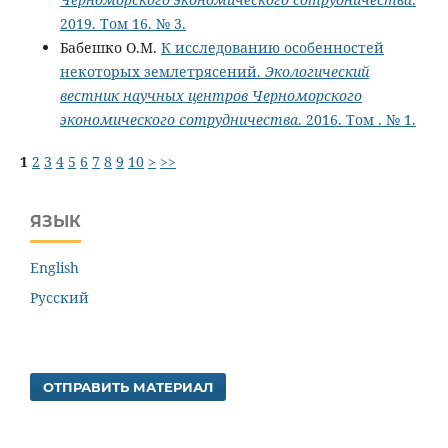
2019. Том 16. № 3.
Бабешко О.М.
К исследованию особенностей
некоторых землетрясений.
Экологический
вестник научных центров Черноморского
экономического сотрудничества
. 2016. Том . № 1.
1
2
3
4
5
6
7
8
9
10
>
>>
ЯЗЫК
English
Русский
ОТПРАВИТЬ МАТЕРИАЛ