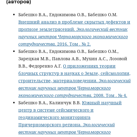
(авторов)
Бабешко В.А., Евдокимова О.В., Бабешко О.М.
Внешний анализ в проблеме скрытых дефектов и
прогнозе землетрясений.
Экологический вестник
научных центров Черноморского экономического
сотрудничества
. 2016. Том . № 2.
Бабешко В.А., Евдокимова О.В., Бабешко О.М.,
Зарецкая М.В., Павлова А.В., Мухин А.С., Лозовой
В.В., Федоренко А.Г.
О приложениях теории
блочных структур в науках о Земле, сейсмологии,
строительстве, материаловедении.
Экологический
вестник научных центров Черноморского
экономического сотрудничества
. 2008. Том . № 4.
Бабешко В.А., Калинчук В.В.
Южный научный
центр в системе сейсмичеcкого и
геодинамического мониторинга
Причерноморского региона.
Экологический
вестник научных центров Черноморского