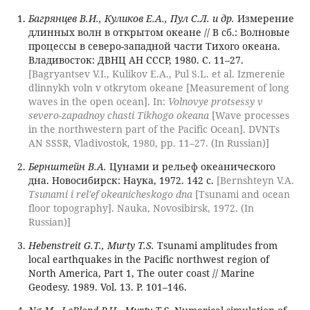
Багрянцев В.И., Куликов Е.А., Пул С.Л. и др.
Измерение
длинных волн в открытом океане // В сб.: Волновые
процессы в северо-западной части Тихого океана.
Владивосток: ДВНЦ АН СССР, 1980. С. 11–27.
[Bagryantsev V.I., Kulikov E.A., Pul S.L. et al. Izmerenie
dlinnykh voln v otkrytom okeane [Measurement of long
waves in the open ocean]. In:
Volnovye protsessy v
severo-zapadnoy chasti Tikhogo okeana
[Wave processes
in the northwestern part of the Pacific Ocean]. DVNTs
AN SSSR, Vladivostok, 1980, pp. 11–27. (In Russian)]
Бернштейн В.А.
Цунами и рельеф океанического
дна. Новосибирск: Наука, 1972. 142 с.
[Bernshteyn V.A.
Tsunami i rel'ef okeanicheskogo dna
[Tsunami and ocean
floor topography]. Nauka, Novosibirsk, 1972. (In
Russian)]
Hebenstreit G.T., Murty T.S.
Tsunami amplitudes from
local earthquakes in the Pacific northwest region of
North America, Part 1, The outer coast // Marine
Geodesy. 1989. Vol. 13. P. 101–146.