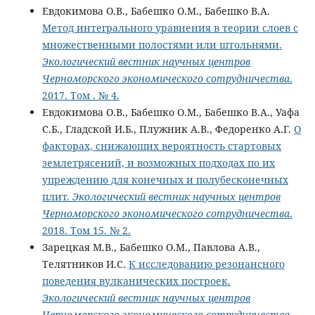
Евдокимова О.В., Бабешко О.М., Бабешко В.А.
Метод интегрального уравнения в теории слоев с
множественными полостями или штольнями.
Экологический вестник научных центров
Черноморского экономического сотрудничества
.
2017. Том . № 4.
Евдокимова О.В., Бабешко О.М., Бабешко В.А., Уафа
С.Б., Гладской И.Б., Плужник А.В., Федоренко А.Г.
О
факторах, снижающих вероятность стартовых
землетрясений, и возможных подходах по их
упреждению для конечных и полубесконечных
плит.
Экологический вестник научных центров
Черноморского экономического сотрудничества
.
2018. Том 15. № 2.
Зарецкая М.В., Бабешко О.М., Павлова А.В.,
Телятников И.С.
К исследованию резонансного
поведения вулканических построек.
Экологический вестник научных центров
Черноморского экономического сотрудничества
.