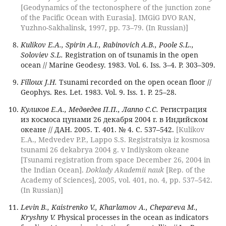
[Geodynamics of the tectonosphere of the junction zone
of the Pacific Ocean with Eurasia]. IMGiG DVO RAN,
Yuzhno-Sakhalinsk, 1997, pp. 73–79. (In Russian)]
Kulikov E.A., Spirin A.I., Rabinovich A.B., Poole S.L.,
Soloviev S.L.
Registration on of tsunamis in the open
ocean // Marine Geodesy. 1983. Vol. 6. Iss. 3–4. P. 303–309.
Filloux J.H.
Tsunami recorded on the open ocean floor //
Geophys. Res. Let. 1983. Vol. 9. Iss. 1. P. 25–28.
Куликов Е.А., Медведев П.П., Лаппо С.С.
Регистрация
из космоса цунами 26 декабря 2004 г. в Индийском
океане // ДАН. 2005. Т. 401. № 4. С. 537–542.
[Kulikov
E.A., Medvedev P.P., Lappo S.S. Registratsiya iz kosmosa
tsunami 26 dekabrya 2004 g. v Indiyskom okeane
[Tsunami registration from space December 26, 2004 in
the Indian Ocean].
Doklady Akademii nauk
[Rep. of the
Academy of Sciences], 2005, vol. 401, no. 4, pp. 537–542.
(In Russian)]
Levin В., Kaistrenko V., Kharlamov A., Chepareva M.,
Kryshny V.
Physical processes in the ocean as indicators