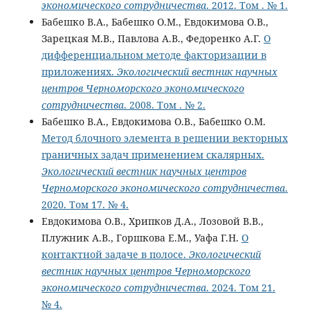
экономического сотрудничества
. 2012. Том . № 1.
Бабешко В.А., Бабешко О.М., Евдокимова О.В.,
Зарецкая М.В., Павлова А.В., Федоренко А.Г.
О
дифференциальном методе факторизации в
приложениях.
Экологический вестник научных
центров Черноморского экономического
сотрудничества
. 2008. Том . № 2.
Бабешко В.А., Евдокимова О.В., Бабешко О.М.
Метод блочного элемента в решении векторных
граничных задач применением скалярных.
Экологический вестник научных центров
Черноморского экономического сотрудничества
.
2020. Том 17. № 4.
Евдокимова О.В., Хрипков Д.А., Лозовой В.В.,
Плужник А.В., Горшкова Е.М., Уафа Г.Н.
О
контактной задаче в полосе.
Экологический
вестник научных центров Черноморского
экономического сотрудничества
. 2024. Том 21.
№ 4.