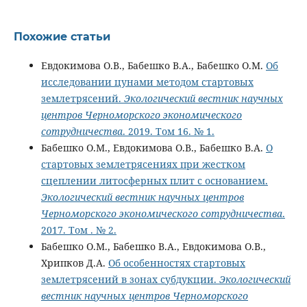
Похожие статьи
Евдокимова О.В., Бабешко В.А., Бабешко О.М.
Об
исследовании цунами методом стартовых
землетрясений.
Экологический вестник научных
центров Черноморского экономического
сотрудничества
. 2019. Том 16. № 1.
Бабешко О.М., Евдокимова О.В., Бабешко В.А.
О
стартовых землетрясениях при жестком
сцеплении литосферных плит с основанием.
Экологический вестник научных центров
Черноморского экономического сотрудничества
.
2017. Том . № 2.
Бабешко О.М., Бабешко В.А., Евдокимова О.В.,
Хрипков Д.А.
Об особенностях стартовых
землетрясений в зонах субдукции.
Экологический
вестник научных центров Черноморского