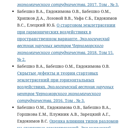
экономического сотрудничества
. 2017. Том . № 3.
Бабешко В.А., Евдокимова О.В., Бабешко О.М.,
Хрипков Д.А., Лозовой В.В., Уафа С.Б., Евдокимов
В.С., Елецкий Ю.Б.
О стартовом землетрясении
при гармонических воздействиях в
пространственном варианте.
Экологический
вестник научных центров Черноморского
экономического сотрудничества
. 2018. Том 15.
№ 2.
Бабешко В.А., Бабешко О.М., Евдокимова О.В.
Скрытые дефекты и теория стартовых
землетрясений при горизонтальных
воздействиях.
Экологический вестник научных
центров Черноморского экономического
сотрудничества
. 2016. Том . № 3.
Бабешко О.М., Евдокимова О.В., Бабешко В.А.,
Горшкова Е.М., Плужник А.В., Зарецкий А.Г.,
Евдокимов В.С.
Оценка влияния типов разломов
на стартовые землетрясений.
Экологический