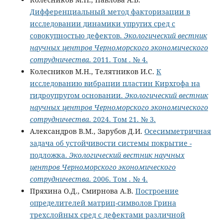
Дифференциальный метод факторизации в
исследовании динамики упругих сред с
совокупностью дефектов.
Экологический вестник
научных центров Черноморского экономического
сотрудничества
. 2011. Том . № 4.
Колесников М.Н., Телятников И.С.
К
исследованию вибрации пластин Кирхгофа на
гидроупругом основании.
Экологический вестник
научных центров Черноморского экономического
сотрудничества
. 2024. Том 21. № 3.
Александров В.М., Зарубов Д.И.
Осесимметричная
задача об устойчивости системы покрытие -
подложка.
Экологический вестник научных
центров Черноморского экономического
сотрудничества
. 2006. Том . № 4.
Пряхина О.Д., Смирнова А.В.
Построение
определителей матриц-символов Грина
трехслойных сред с дефектами различной