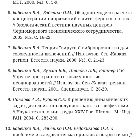
МТТ. 2000. №3. С. 5-9.
Бабешко В.А., Бабешко О.М.
, Об одной модели расчета
концентрации напряжений в литосферных плитах
// Экологический вестник научных центров
Черноморского экономического сотрудничества.
2005. №2. С. 16-22.
Бабешко В.А.
Теория "вирусов" вибропрочности для
совокупности включений // Изв. вузов. Сев.-Кавказ.
регион. Естеств. науки. 2000. №3. С. 21-23.
Бабешко В.А., Бужан В.В., Павлова А.В., Ратнер С.В.
Упругое пространство с совокупностью
неоднородностей // Изв. вузов. Сев.-Кавказ. регион.
Естеств. науки. 2001. Спецвыпуск. C. 26-29.
Павлова А.В., Рубцов С.Е.
К решению динамических
задач для слоистого полупространства с дефектами
// Наука технологии: труды XXIV Рос. Школы. М.: Изд.
РАН, 2004. С. 283-290.
Бабешко В.А., Бабешко О.М. Евдокимова О.В.
К
проблеме исследования материалов с покрытиями //