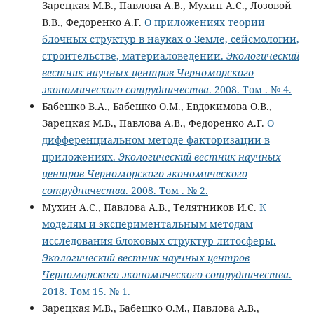
Зарецкая М.В., Павлова А.В., Мухин А.С., Лозовой
В.В., Федоренко А.Г.
О приложениях теории
блочных структур в науках о Земле, сейсмологии,
строительстве, материаловедении.
Экологический
вестник научных центров Черноморского
экономического сотрудничества
. 2008. Том . № 4.
Бабешко В.А., Бабешко О.М., Евдокимова О.В.,
Зарецкая М.В., Павлова А.В., Федоренко А.Г.
О
дифференциальном методе факторизации в
приложениях.
Экологический вестник научных
центров Черноморского экономического
сотрудничества
. 2008. Том . № 2.
Мухин А.С., Павлова А.В., Телятников И.С.
К
моделям и экспериментальным методам
исследования блоковых структур литосферы.
Экологический вестник научных центров
Черноморского экономического сотрудничества
.
2018. Том 15. № 1.
Зарецкая М.В., Бабешко О.М., Павлова А.В.,