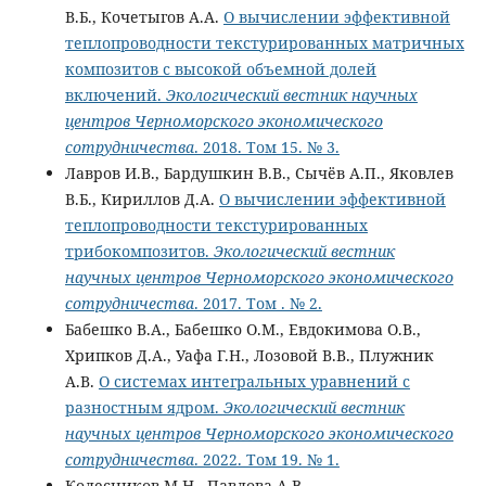
В.Б., Кочетыгов А.А.
О вычислении эффективной
теплопроводности текстурированных матричных
композитов с высокой объемной долей
включений.
Экологический вестник научных
центров Черноморского экономического
сотрудничества
. 2018. Том 15. № 3.
Лавров И.В., Бардушкин В.В., Сычёв А.П., Яковлев
В.Б., Кириллов Д.А.
О вычислении эффективной
теплопроводности текстурированных
трибокомпозитов.
Экологический вестник
научных центров Черноморского экономического
сотрудничества
. 2017. Том . № 2.
Бабешко В.А., Бабешко О.М., Евдокимова О.В.,
Хрипков Д.А., Уафа Г.Н., Лозовой В.В., Плужник
А.В.
О системах интегральных уравнений с
разностным ядром.
Экологический вестник
научных центров Черноморского экономического
сотрудничества
. 2022. Том 19. № 1.
Колесников М.Н., Павлова А.В.