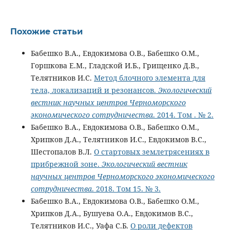
Похожие статьи
Бабешко В.А., Евдокимова О.В., Бабешко О.М.,
Горшкова Е.М., Гладской И.Б., Грищенко Д.В.,
Телятников И.С.
Метод блочного элемента для
тела, локализаций и резонансов.
Экологический
вестник научных центров Черноморского
экономического сотрудничества
. 2014. Том . № 2.
Бабешко В.А., Евдокимова О.В., Бабешко О.М.,
Хрипков Д.А., Телятников И.С., Евдокимов В.С.,
Шестопалов В.Л.
О стартовых землетрясениях в
прибрежной зоне.
Экологический вестник
научных центров Черноморского экономического
сотрудничества
. 2018. Том 15. № 3.
Бабешко В.А., Евдокимова О.В., Бабешко О.М.,
Хрипков Д.А., Бушуева О.А., Евдокимов В.С.,
Телятников И.С., Уафа С.Б.
О роли дефектов