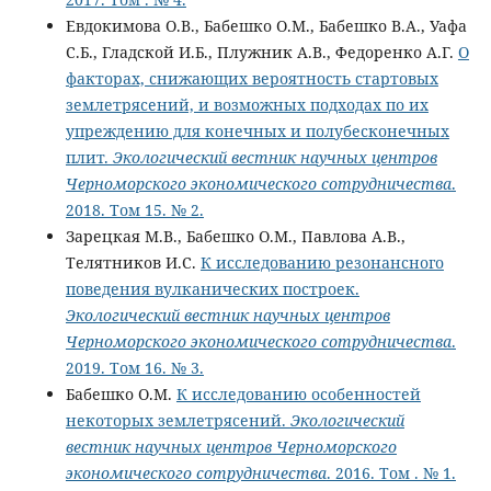
Евдокимова О.В., Бабешко О.М., Бабешко В.А., Уафа
С.Б., Гладской И.Б., Плужник А.В., Федоренко А.Г.
О
факторах, снижающих вероятность стартовых
землетрясений, и возможных подходах по их
упреждению для конечных и полубесконечных
плит.
Экологический вестник научных центров
Черноморского экономического сотрудничества
.
2018. Том 15. № 2.
Зарецкая М.В., Бабешко О.М., Павлова А.В.,
Телятников И.С.
К исследованию резонансного
поведения вулканических построек.
Экологический вестник научных центров
Черноморского экономического сотрудничества
.
2019. Том 16. № 3.
Бабешко О.М.
К исследованию особенностей
некоторых землетрясений.
Экологический
вестник научных центров Черноморского
экономического сотрудничества
. 2016. Том . № 1.