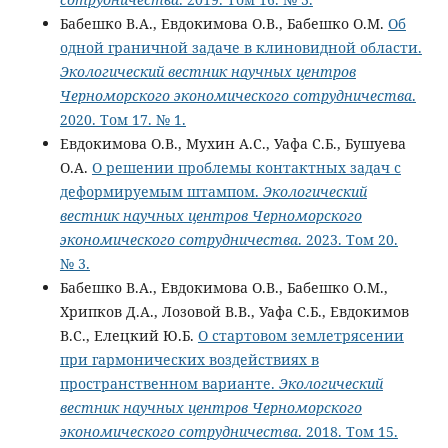
Бабешко В.А., Евдокимова О.В., Бабешко О.М.
Об
одной граничной задаче в клиновидной области.
Экологический вестник научных центров
Черноморского экономического сотрудничества
.
2020. Том 17. № 1.
Евдокимова О.В., Мухин А.С., Уафа С.Б., Бушуева
О.А.
О решении проблемы контактных задач с
деформируемым штампом.
Экологический
вестник научных центров Черноморского
экономического сотрудничества
. 2023. Том 20.
№ 3.
Бабешко В.А., Евдокимова О.В., Бабешко О.М.,
Хрипков Д.А., Лозовой В.В., Уафа С.Б., Евдокимов
В.С., Елецкий Ю.Б.
О стартовом землетрясении
при гармонических воздействиях в
пространственном варианте.
Экологический
вестник научных центров Черноморского
экономического сотрудничества
. 2018. Том 15.