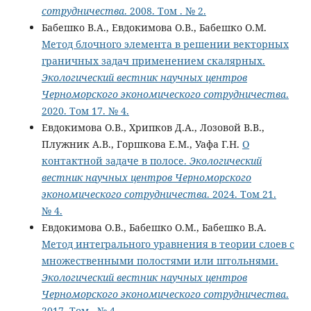
сотрудничества
. 2008. Том . № 2.
Бабешко В.А., Евдокимова О.В., Бабешко О.М.
Метод блочного элемента в решении векторных
граничных задач применением скалярных.
Экологический вестник научных центров
Черноморского экономического сотрудничества
.
2020. Том 17. № 4.
Евдокимова О.В., Хрипков Д.А., Лозовой В.В.,
Плужник А.В., Горшкова Е.М., Уафа Г.Н.
О
контактной задаче в полосе.
Экологический
вестник научных центров Черноморского
экономического сотрудничества
. 2024. Том 21.
№ 4.
Евдокимова О.В., Бабешко О.М., Бабешко В.А.
Метод интегрального уравнения в теории слоев с
множественными полостями или штольнями.
Экологический вестник научных центров
Черноморского экономического сотрудничества
.
2017. Том . № 4.