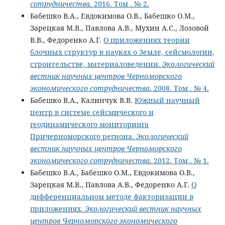
сотрудничества
. 2016. Том . № 2.
Бабешко В.А., Евдокимова О.В., Бабешко О.М.,
Зарецкая М.В., Павлова А.В., Мухин А.С., Лозовой
В.В., Федоренко А.Г.
О приложениях теории
блочных структур в науках о Земле, сейсмологии,
строительстве, материаловедении.
Экологический
вестник научных центров Черноморского
экономического сотрудничества
. 2008. Том . № 4.
Бабешко В.А., Калинчук В.В.
Южный научный
центр в системе сейсмичеcкого и
геодинамического мониторинга
Причерноморского региона.
Экологический
вестник научных центров Черноморского
экономического сотрудничества
. 2012. Том . № 1.
Бабешко В.А., Бабешко О.М., Евдокимова О.В.,
Зарецкая М.В., Павлова А.В., Федоренко А.Г.
О
дифференциальном методе факторизации в
приложениях.
Экологический вестник научных
центров Черноморского экономического