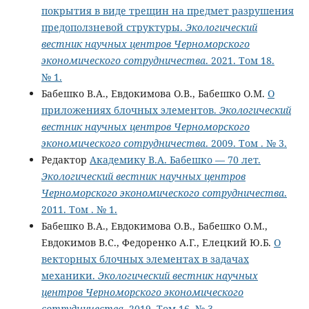
покрытия в виде трещин на предмет разрушения
предоползневой структуры.
Экологический
вестник научных центров Черноморского
экономического сотрудничества
. 2021. Том 18.
№ 1.
Бабешко В.А., Евдокимова О.В., Бабешко О.М.
О
приложениях блочных элементов.
Экологический
вестник научных центров Черноморского
экономического сотрудничества
. 2009. Том . № 3.
Редактор
Академику В.А. Бабешко — 70 лет.
Экологический вестник научных центров
Черноморского экономического сотрудничества
.
2011. Том . № 1.
Бабешко В.А., Евдокимова О.В., Бабешко О.М.,
Евдокимов В.С., Федоренко А.Г., Елецкий Ю.Б.
О
векторных блочных элементах в задачах
механики.
Экологический вестник научных
центров Черноморского экономического
сотрудничества
. 2019. Том 16. № 3.