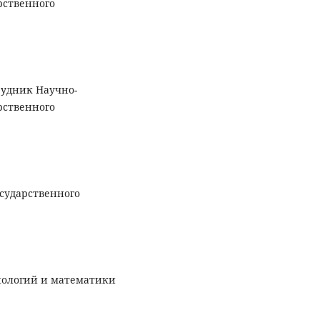
рственного
рудник Научно-
рственного
сударственного
нологий и математики