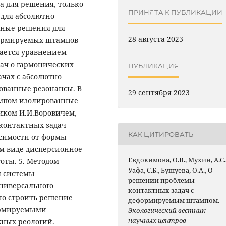
а для решения, только
ПРИНЯТА К ПУБЛИКАЦИИ
 для абсолютно
чные решения для
28 августа 2023
формируемых штампов
ается уравнением
дач о гармонических
ПУБЛИКАЦИЯ
ачах с абсолютно
ованные резонансы. В
29 сентября 2023
ампом изолированные
иком И.И.Воровичем,
 контактных задач
КАК ЦИТИРОВАТЬ
исимости от формы
м виде дисперсионное
Евдокимова, О.В., Мухин, А.С.
оты. 5. Методом
Уафа, С.Б., Бушуева, О.А., О
я системы
решении проблемы
ниверсального
контактных задач с
но строить решение
деформируемым штампом.
ормируемыми
Экологический вестник
научных центров
ных реологий.