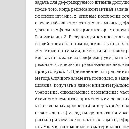
задача для деформируемого штампа доступн
после того, когда решена контактная задача
жесткого штампа. 2. Впервые построены то
случаев абсолютно жестких штампов и де
указанных форм, материал которых описыв
Гельмгольца. 3. В случаях динамических за
воздействиях на штампы, в контактных зад
жесткими штампами, не возникают изолир
контактных задачах с деформируемым шт
резонансы, впервые предсказанные академ
присутствуют. 4. Применение для решения
метода блочного элемента позволяет, в зав
штампа, получать в явном или интегрально
уравнение, описывающее резонансные част
блочного элемента с применением решени
интегральных уравнений Винера-Хопфа и у
(фрактального) метода моделирования мож
рассматриваемых контактных задач с деф
штампами, состоящими из материалов слож