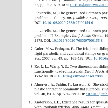
22, pp. 508–519. DOI:
10.1016/j.nonrwa.2014.
Ciavarella, M., The generalized Cattaneo part
problem. I–Theory.
Int. J. Solids Struct.
, 1998
DOI:
10.1016/S0020-7683(97)00154-6
Ciavarella, M., The generalized Cattaneo part
problem. II–Examples.
Int. J. Solids Struct.
, 1
2378. DOI:
10.1016/S0020-7683(97)00155-8
Guler, M.A., Erdogan, F., The frictional slidi
rigid parabolic and cylindrical stamps on gr
Sci.
, 2007, vol. 49, pp. 161–182. DOI:
10.1016/
Ke, L.-L., Wang, Y.-S., Two-dimensional sliding
functionally graded materials.
Eur. J. Mech. A
171–188. DOI:
10.1016/j.euromechsol.2006.05
Almqvist, A., Sahlin, F., Larsson, R., Glavatski
plastic contact of nominally flat surfaces.
Trib
vol. 40, iss. 4, pp. 574–579. DOI:
10.1016/j.tri
Andersson, L.E., Existence results for quasis
with Coulomb friction.
Appl. Math. Optim.
, 20