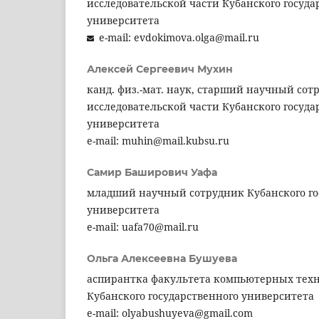
исследовательской части Кубанского госуда
университета
e-mail: evdokimova.olga@mail.ru
Алексей Сергеевич Мухин
канд. физ.-мат. наук, старший научный сот
исследовательской части Кубанского госуда
университета
e-mail: muhin@mail.kubsu.ru
Самир Баширович Уафа
младший научный сотрудник Кубанского го
университета
e-mail: uafa70@mail.ru
Ольга Алексеевна Бушуева
аспирантка факультета компьютерных тех
Кубанского государственного университета
e-mail: olyabushuyeva@gmail.com