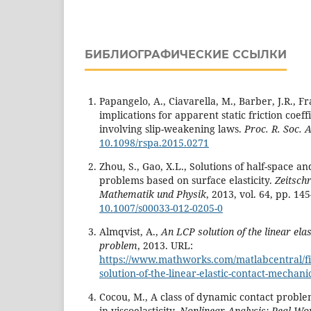
БИБЛИОГРАФИЧЕСКИЕ ССЫЛКИ
Papangelo, A., Ciavarella, M., Barber, J.R., 
implications for apparent static friction coef
involving slip-weakening laws.
Proc. R. Soc. A
10.1098/rspa.2015.0271
Zhou, S., Gao, X.L., Solutions of half-space a
problems based on surface elasticity.
Zeitsch
Mathematik und Physik
, 2013, vol. 64, pp. 14
10.1007/s00033-012-0205-0
Almqvist, A.,
An LCP solution of the linear ela
problem
, 2013. URL:
https://www.mathworks.com/matlabcentral/fi
solution-of-the-linear-elastic-contact-mechan
Cocou, M., A class of dynamic contact proble
in viscoelasticity.
Nonlinear Analysis: Real Wor