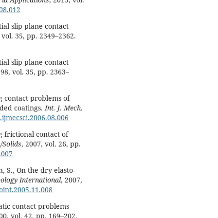
08.012
ial slip plane contact
, vol. 35, pp. 2349–2362.
ial slip plane contact
998, vol. 35, pp. 2363–
ng contact problems of
aded coatings.
Int. J. Mech.
j.ijmecsci.2006.08.006
 frictional contact of
/Solids
, 2007, vol. 26, pp.
.007
h, S., On the dry elasto-
ology International
, 2007,
boint.2005.11.008
tatic contact problems
00, vol. 42, pp. 169–202.