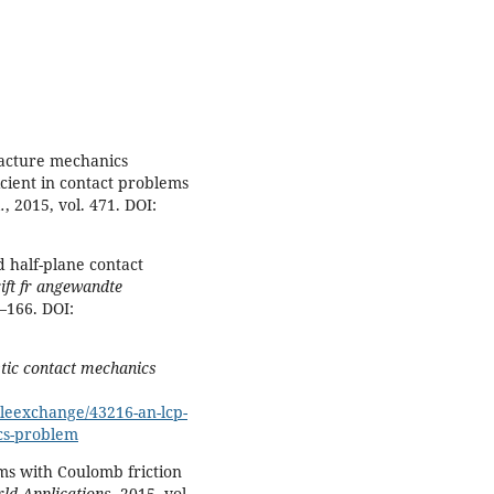
Fracture mechanics
ficient in contact problems
.
, 2015, vol. 471. DOI:
nd half-plane contact
rift fr angewandte
5–166. DOI:
stic contact mechanics
leexchange/43216-an-lcp-
ics-problem
ms with Coulomb friction
ld Applications
, 2015, vol.