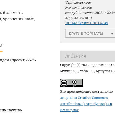
Черноморского
экономического
ный элемент,
сотрудничества
, 2023, т. 20, 
3, pp. 42–49. DOI:
, уравнения Ламе,
10.31429/vestnik-20-3-42-49
ДРУГИЕ ФОРМАТЫ
И
ЛИЦЕНЗИЯ
дом (проект 22-21-
Copyright (c) 2023 Евдокимова О.
Мухин А.С., Уафа С.Б., Бушуева О.
Это произведение доступно по
лицензии Creative Commons
«Attribution» («Атрибуция») 4.0
Всемирная
.
дник научно-